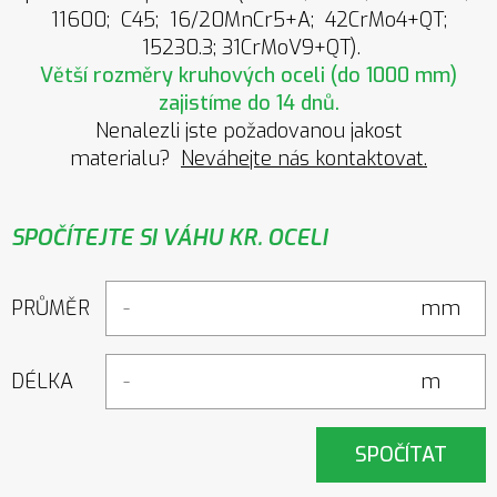
11600; C45; 16/20MnCr5+A; 42CrMo4+QT;
15230.3; 31CrMoV9+QT).
Větší rozměry kruhových oceli (do 1000 mm)
zajistíme do 14 dnů.
Nenalezli jste požadovanou jakost
materialu?
Neváhejte nás kontaktovat
.
SPOČÍTEJTE SI VÁHU KR. OCELI
PRŮMĚR
mm
DÉLKA
m