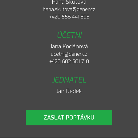
Hana Škutová
hana.skutova@dener.cz
+420 558 441 393
ÚČETNÍ
Jana Kociánová
ucetni@dener.cz
+420 602 501 710
JEDNATEL
Jan Dedek
ZASLAT POPTÁVKU