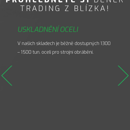
TRADING Z BLÍZKA!
CE
USKLADNĚNÍ OCELI
KVAL
ostí
V našich skladech je běžně dostupných 1300
Zakládá
– 1500 tun. oceli pro strojní obrábění.
špič
hutí.
vstu
kval
polo
výst
příře