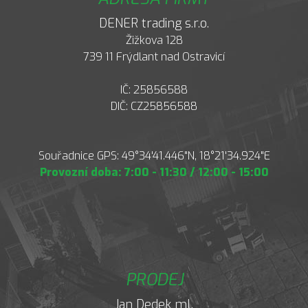
DENER trading s.r.o.
Žižkova 128
739 11 Frýdlant nad Ostravicí
IČ: 25856588
DIČ: CZ25856588
Souřadnice GPS: 49°34'41.446"N, 18°21'34.924"E
Provozní doba: 7:00 - 11:30 / 12:00 - 15:00
PRODEJ
Jan Dedek ml.