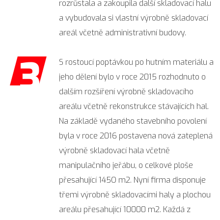
rozrůstala a zakoupila další skladovací halu
a vybudovala si vlastní výrobně skladovací
areál včetně administrativní budovy.
3
S rostoucí poptávkou po hutním materiálu a
jeho dělení bylo v roce 2015 rozhodnuto o
dalším rozšíření výrobně skladovacího
areálu včetně rekonstrukce stávajících hal.
Na základě vydaného stavebního povolení
byla v roce 2016 postavena nová zateplená
výrobně skladovací hala včetně
manipulačního jeřábu, o celkové ploše
přesahující 145O m2. Nyní firma disponuje
třemi výrobně skladovacími haly a plochou
areálu přesahující 10000 m2. Každá z